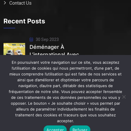
Contact Us
Recent Posts
30 Sep 2023
Déménager À
L’international Avec
Euromove
En poursuivant votre navigation sur ce site, vous acceptez
l’utilisation de cookies qui nous permettront, d’une part, de
mieux comprendre l’utilisation qui est faite de nos services et
11 Juin 2023
ainsi que d’améliorer et d’optimiser votre parcours de
Euromove : Votre
navigation, d’autre part, d’établir des statistiques de
Partenaire De
fréquentation de notre site. Vous pouvez accepter l’ensemble
de ces traitements de vos données personnelles ou vous y
opposer. Le bouton « Je souhaite choisir » vous permet par
ailleurs de paramétrer individuellement les finalités de
traitement des cookies et traceurs que vous souhaitez
accepter.
2023 All Rights Reserved By
Logistik.
Accepter
Refuser